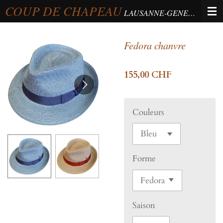
COUP DE CHAPEAU
Passer
LAUSANNE-GENEVA-BERNE
au
contenu
Fedora chanvre
principal
155,00 CHF
Couleurs
Forme
Saison