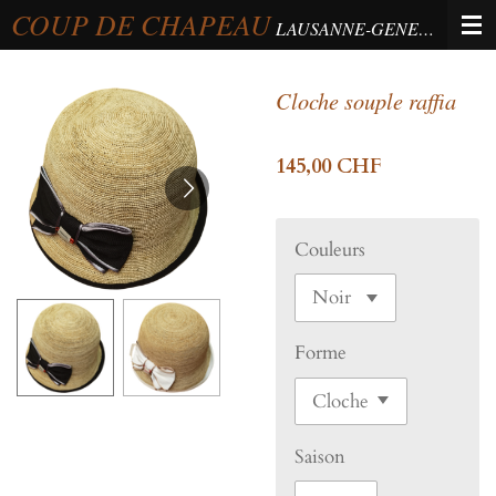
COUP DE CHAPEAU
Passer
LAUSANNE-GENEVA-BERNE
au
contenu
Cloche souple raffia
principal
145,00 CHF
Couleurs
Forme
Saison