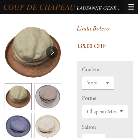
COUP DE CHAPEAU
Passer
LAUSANNE-GENEVA-BERNE
au
contenu
Linda Bolero
principal
135,00 CHF
Couleurs
Forme
Saison