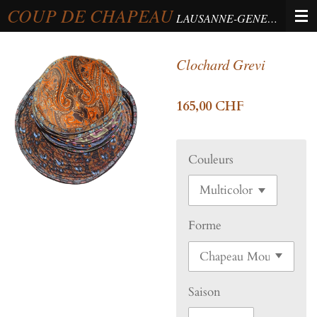
COUP DE CHAPEAU
Passer
LAUSANNE-GENEVA-BERNE
au
contenu
Clochard Grevi
principal
165,00 CHF
Couleurs
Forme
Saison