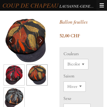
COUP DE CHAPEAU
Passer
LAUSANNE-GENEVA-BERNE
au
contenu
Ballon feuilles
principal
52,00 CHF
Couleurs
Saison
Sexe