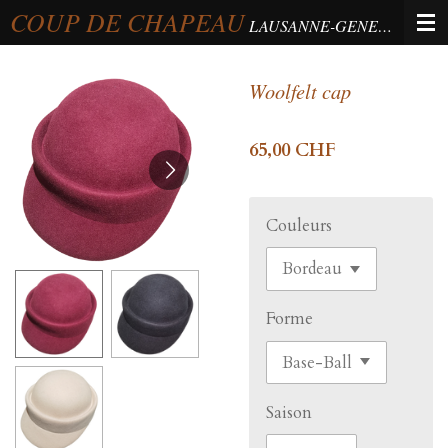
COUP DE CHAPEAU
Passer
LAUSANNE-GENEVA-BERNE
au
contenu
Woolfelt cap
principal
65,00 CHF
Couleurs
Forme
Saison