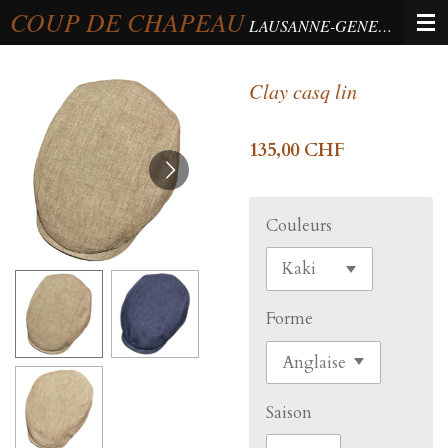
COUP DE CHAPEAU
Passer
LAUSANNE-GENEVA-BERNE
au
contenu
Clay casq lin
principal
135,00 CHF
Couleurs
Forme
Saison