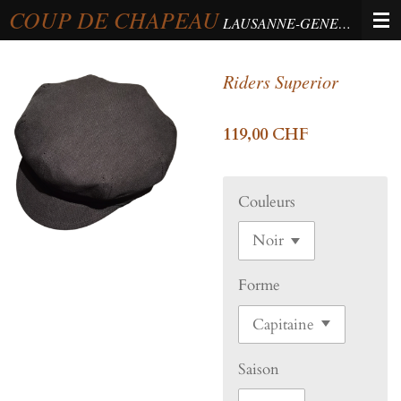
COUP DE CHAPEAU
Passer
LAUSANNE-GENEVA-BERNE
au
contenu
Riders Superior
principal
119,00 CHF
Couleurs
Forme
Saison