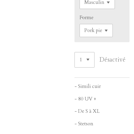
Forme
Désactivé
- Simili cuir
- 80 UV +
- De S à XL
- Stetson