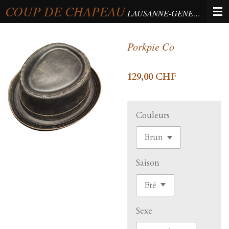
COUP DE CHAPEAU
Passer
LAUSANNE-GENEVA-BERNE
au
contenu
Porkpie Co
principal
129,00 CHF
Couleurs
Saison
Sexe