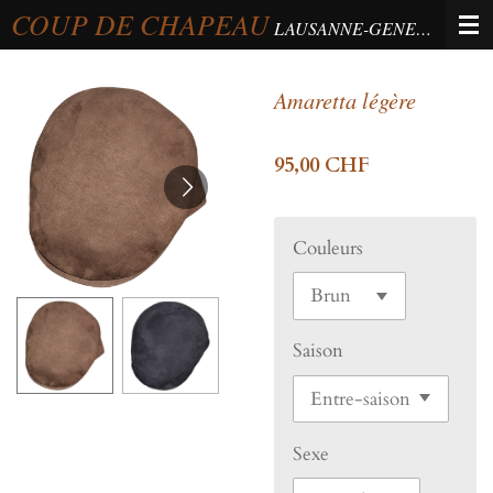
COUP DE CHAPEAU
Passer
LAUSANNE-GENEVA-BERNE
au
contenu
Amaretta légère
principal
95,00 CHF
Couleurs
Saison
Sexe