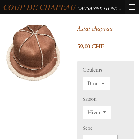
COUP DE CHAPEAU
Passer
LAUSANNE-GENEVA-BERNE
au
contenu
Astat chapeau
principal
59,00 CHF
Couleurs
Saison
Sexe