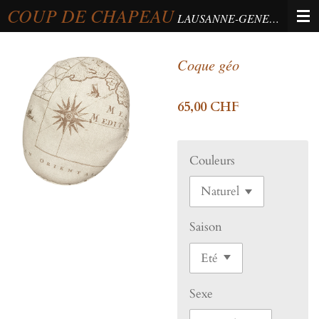
COUP DE CHAPEAU
Passer
LAUSANNE-GENEVA-BERNE
au
contenu
Coque géo
principal
65,00 CHF
Couleurs
Saison
Sexe