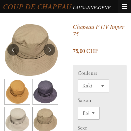
COUP DE CHAPEAU
Passer
LAUSANNE-GENEVA-BERNE
au
contenu
Chapeau F UV Imper
principal
75
75,00 CHF
Couleurs
Saison
Sexe