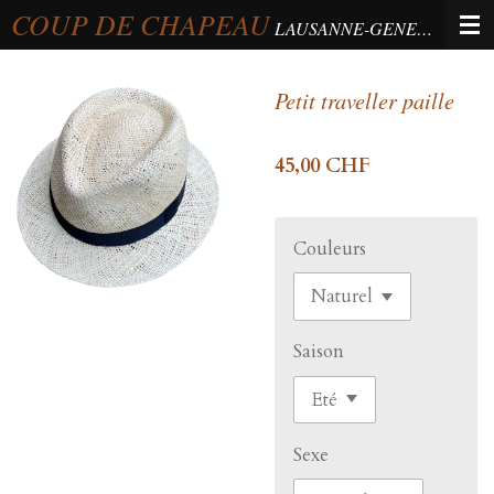
COUP DE CHAPEAU
Passer
LAUSANNE-GENEVA-BERNE
au
contenu
Petit traveller paille
principal
45,00 CHF
Couleurs
Saison
Sexe