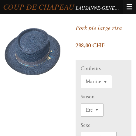
COUP DE CHAPEAU
Passer
LAUSANNE-GENEVA-BERNE
au
contenu
Pork pie large risa
principal
298,00 CHF
Couleurs
Saison
Sexe