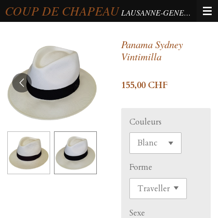
COUP DE CHAPEAU
Passer
LAUSANNE-GENEVA-BERNE
au
contenu
Panama Sydney
principal
Vintimilla
155,00 CHF
Couleurs
Forme
Sexe