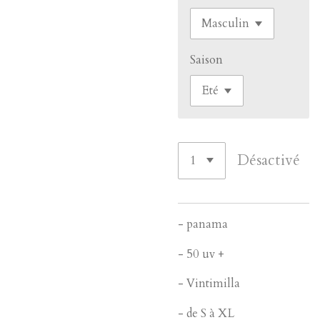
Saison
Désactivé
- panama
- 50 uv +
- Vintimilla
- de S à XL