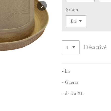
Saison
Désactivé
- lin
- Guerra
- de S à XL