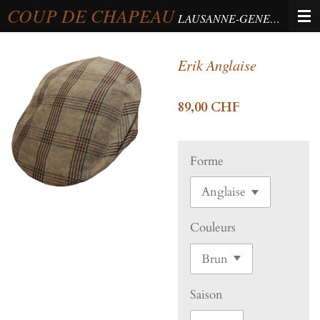
COUP DE CHAPEAU
Passer
LAUSANNE-GENEVA-BERNE
au
contenu
Erik Anglaise
principal
89,00 CHF
Forme
Couleurs
Saison