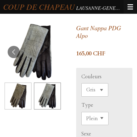
COUP DE CHAPEAU
Passer
LAUSANNE-GENEVA-BERNE
au
contenu
Gant Nappa PDG
principal
Alpo
165,00 CHF
Couleurs
Type
Sexe