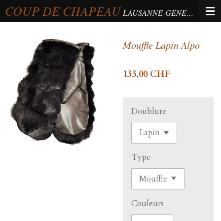
COUP DE CHAPEAU
Passer
LAUSANNE-GENEVA-BERNE
au
contenu
Mouffle Lapin Alpo
principal
135,00 CHF
Doublure
Type
Couleurs