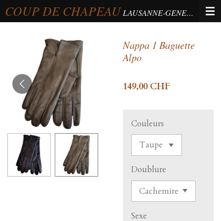
COUP DE CHAPEAU
Passer
LAUSANNE-GENEVA-BERNE
au
contenu
Nappa 1 Baguette
principal
Alpo
149,00 CHF
Couleurs
Doublure
Sexe