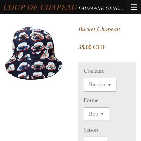
COUP DE CHAPEAU
Passer
LAUSANNE-GENEVA-BERNE
au
contenu
Bucket Chapeau
principal
35,00 CHF
Couleurs
Forme
Saison