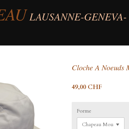
EAU
LAUSANNE-GENEVA-
Cloche A Noeuds
49,00 CHF
Forme