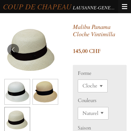
COUP DE CHAPEAU
Passer
LAUSANNE-GENEVA-BERNE
au
contenu
Malibu Panama
principal
Cloche Vintimilla
145,00 CHF
Forme
Couleurs
Saison