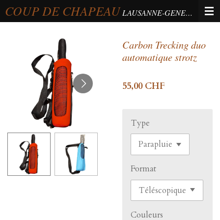
COUP DE CHAPEAU
Passer
LAUSANNE-GENEVA-BERNE
au
contenu
Carbon Trecking duo
principal
automatique strotz
55,00 CHF
Type
Format
Couleurs