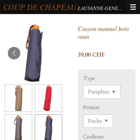
COUP DE CHAPEAU
Passer
LAUSANNE-GENEVA-BERNE
au
contenu
Crayon manuel bois
principal
vaux
39,00 CHF
Type
Format
Couleurs