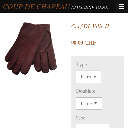
COUP DE CHAPEAU
Passer
LAUSANNE-GENEVA-BERNE
au
contenu
Cerf DL Ville H
principal
98,00 CHF
Type
Doublure
Sexe