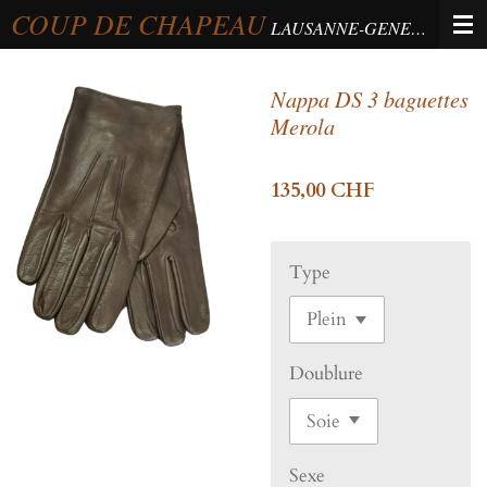
COUP DE CHAPEAU
Passer
LAUSANNE-GENEVA-BERNE
au
contenu
Nappa DS 3 baguettes
principal
Merola
135,00 CHF
Type
Doublure
Sexe