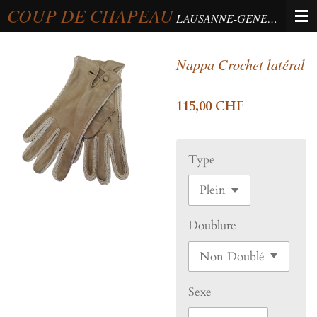
COUP DE CHAPEAU
Passer
LAUSANNE-GENEVA-BERNE
au
contenu
Nappa Crochet latéral
principal
115,00 CHF
Type
Doublure
Sexe