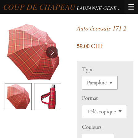
COUP DE CHAPEAU
Passer
LAUSANNE-GENEVA-BERNE
au
contenu
Auto écossais 171 2
principal
59,00 CHF
Type
Format
Couleurs