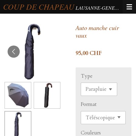
COUP DE CHAPEAU
Passer
LAUSANNE-GENEVA-BERNE
au
contenu
Auto manche cuir
principal
vaux
95,00 CHF
Type
Format
Couleurs