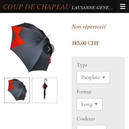
COUP DE CHAPEAU
Passer
LAUSANNE-GENEVA-BERNE
au
contenu
Non répertorié
principal
185,00 CHF
Type
Format
Couleurs