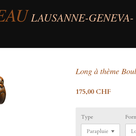
EAU
LAUSANNE-GENEVA-
Long à thème Bou
175,00 CHF
Type
For