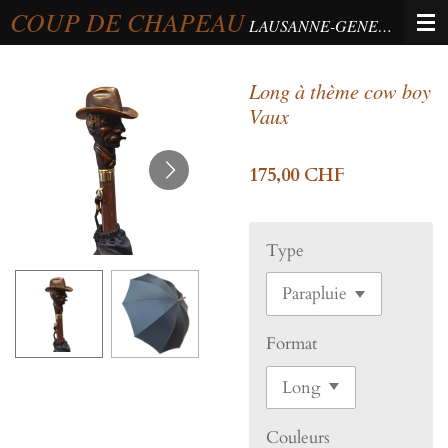
COUP DE CHAPEAU
Passer
LAUSANNE-GENEVA-BERNE
au
contenu
Long à thème cow boy
principal
Vaux
175,00 CHF
Type
Format
Couleurs