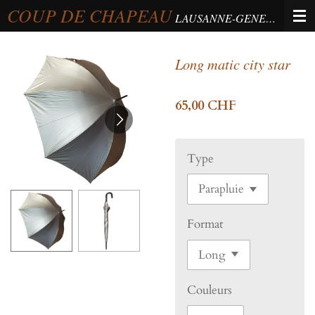
COUP DE CHAPEAU
Passer
LAUSANNE-GENEVA-BERNE
au
contenu
Long matic city star
principal
65,00 CHF
Type
Format
Couleurs