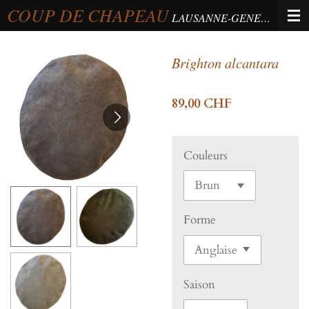
COUP DE CHAPEAU
Passer
LAUSANNE-GENEVA-BERNE
au
contenu
Brighton alcantara
principal
89,00 CHF
Couleurs
Forme
Saison