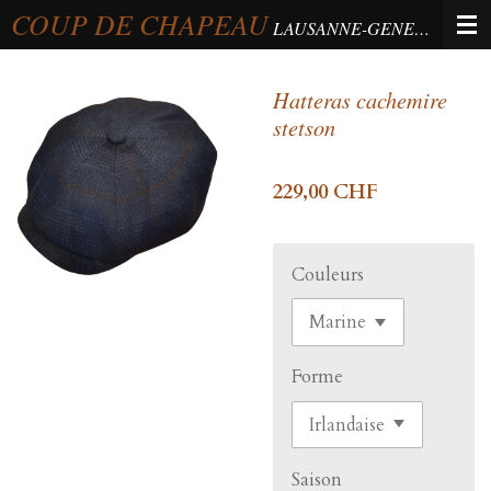
COUP DE CHAPEAU
Passer
LAUSANNE-GENEVA-BERNE
au
contenu
Hatteras cachemire
principal
stetson
229,00 CHF
Couleurs
Forme
Saison