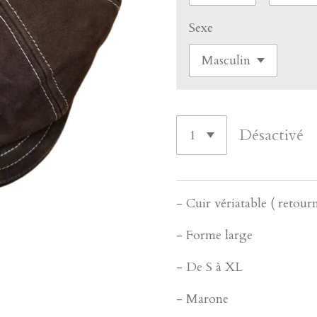
Sexe
Désactivé
- Cuir vériatable ( retour
- Forme large
- De S à XL
- Marone