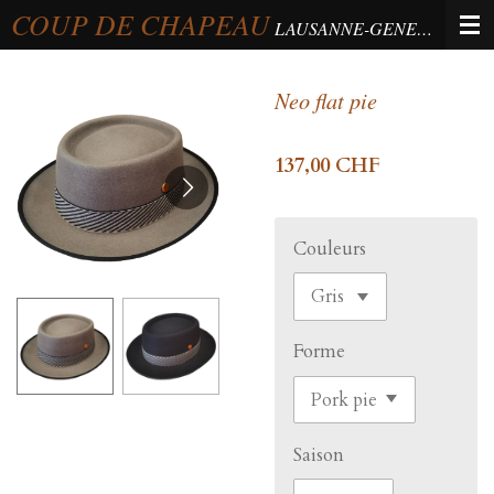
COUP DE CHAPEAU
Passer
LAUSANNE-GENEVA-BERNE
au
contenu
Neo flat pie
principal
137,00 CHF
Couleurs
Forme
Saison