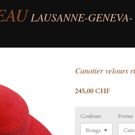
EAU
LAUSANNE-GENEVA-
Canotier velours r
245,00 CHF
Couleurs
Forme