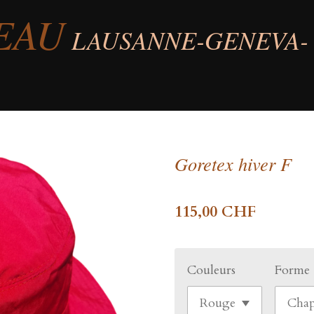
EAU
LAUSANNE-GENEVA-
Goretex hiver F
115,00 CHF
Couleurs
Forme