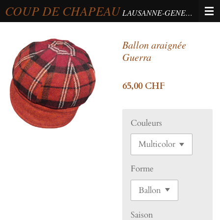
COUP DE CHAPEAU
Passer
LAUSANNE-GENEVA-BERNE
au
contenu
Ballon araignée
principal
Guerra
65,00 CHF
Couleurs
Forme
Saison