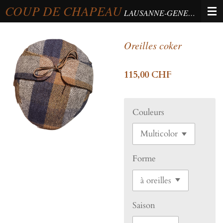
COUP DE CHAPEAU
Passer
LAUSANNE-GENEVA-BERNE
au
contenu
Oreilles coker
principal
115,00 CHF
Couleurs
Forme
Saison