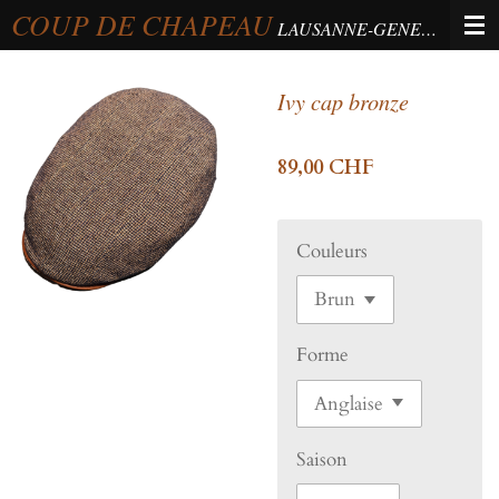
COUP DE CHAPEAU
Passer
LAUSANNE-GENEVA-BERNE
au
contenu
Ivy cap bronze
principal
89,00 CHF
Couleurs
Forme
Saison