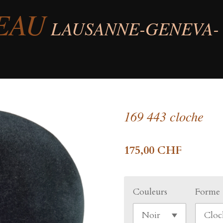
EAU
LAUSANNE-GENEVA-
169 443 cloche
175,00 CHF
Couleurs
Forme