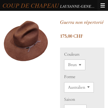
COUP DE CHAPEAU
Passer
LAUSANNE-GENEVA-BERNE
au
contenu
Guerra non répertorié
principal
175,00 CHF
Couleurs
Forme
Saison