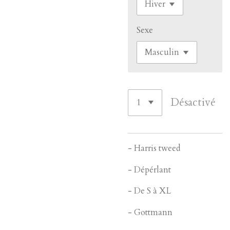
Sexe
Désactivé
- Harris tweed
- Dépérlant
- De S à XL
- Gottmann