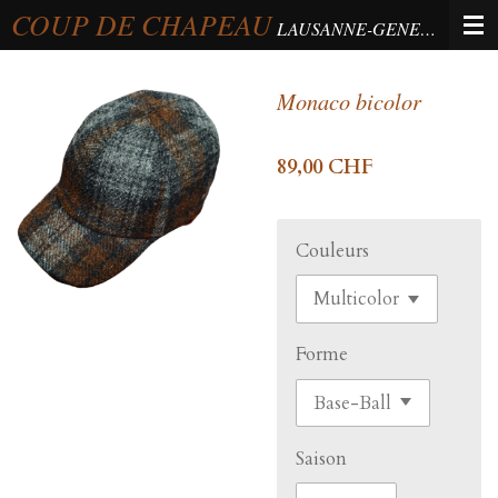
COUP DE CHAPEAU
Passer
LAUSANNE-GENEVA-BERNE
au
contenu
Monaco bicolor
principal
89,00 CHF
Couleurs
Forme
Saison