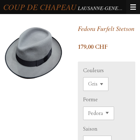
COUP DE CHAPEAU
Passer
LAUSANNE-GENEVA-BERNE
au
contenu
Fedora Furfelt Stetson
principal
179,00 CHF
Couleurs
Forme
Saison